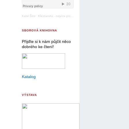
Karel Šimr
·
Křesťanství - nejvíce pronásledované náboženství
SBOROVÁ KNIHOVNA
Přijďte si k nám půjčit něco
dobrého ke čtení!
Katalog
VÝSTAVA