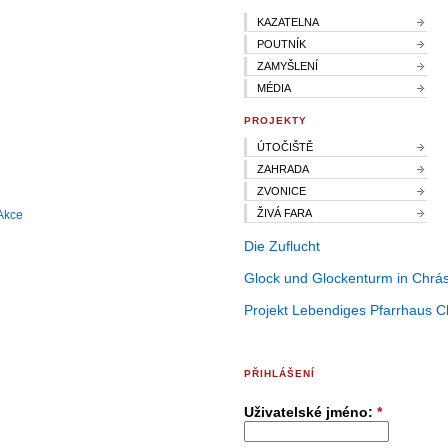
KAZATELNA
POUTNÍK
ZAMYŠLENÍ
MÉDIA
PROJEKTY
ÚTOČIŠTĚ
ZAHRADA
ZVONICE
ŽIVÁ FARA
Akce
Die Zuflucht
Glock und Glockenturm in Chrás
Projekt Lebendiges Pfarrhaus C
PŘIHLÁŠENÍ
Uživatelské jméno:
*