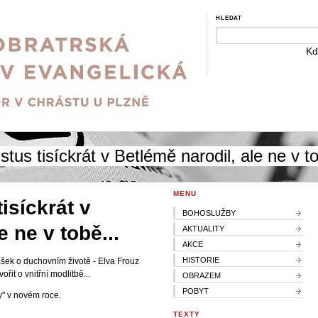
HLEDAT
Kd
stus tisíckrát v Betlémě narodil, ale ne v to
MENU
isíckrát v
BOHOSLUŽBY
e ne v tobě...
AKTUALITY
AKCE
HISTORIE
ek o duchovním životě - Elva Frouz
řit o vnitřní modlitbě...
OBRAZEM
POBYT
y" v novém roce.
TEXTY