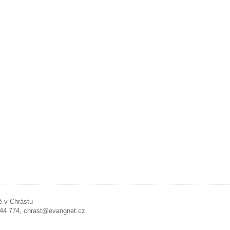
é v Chrástu
 244 774, chrast@evangnet.cz