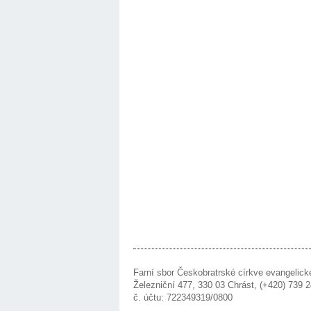
Farní sbor Českobratrské církve evangelick
Železniční 477, 330 03 Chrást, (+420) 739
č. účtu: 722349319/0800