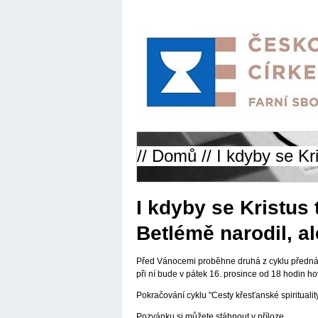
//
Domů
// I kdyby se Kri
I kdyby se Kristus t
Betlémě narodil, al
Před Vánocemi proběhne druhá z cyklu přednáš
při ní bude v pátek 16. prosince od 18 hodin hovo
Pokračování cyklu "Cesty křesťanské spiritualit
Pozvánku si můžete stáhnout v příloze.