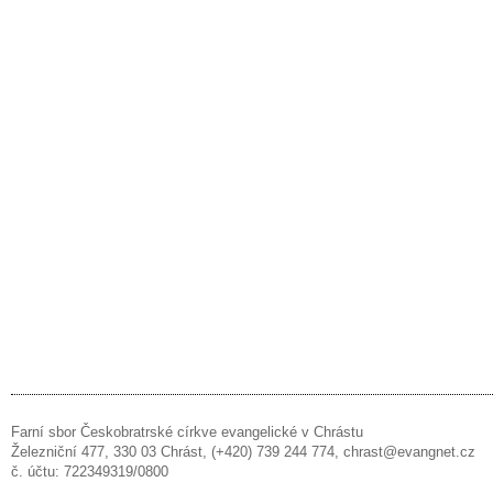
Farní sbor Českobratrské církve evangelické v Chrástu
Železniční 477, 330 03 Chrást, (+420) 739 244 774, chrast@evangnet.cz
č. účtu: 722349319/0800