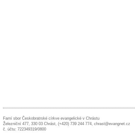
Farní sbor Českobratrské církve evangelické v Chrástu
Železniční 477, 330 03 Chrást, (+420) 739 244 774, chrast@evangnet.cz
č. účtu: 722349319/0800