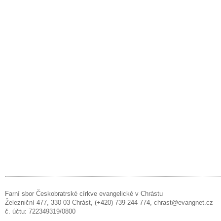
Farní sbor Českobratrské církve evangelické v Chrástu
Železniční 477, 330 03 Chrást, (+420) 739 244 774, chrast@evangnet.cz
č. účtu: 722349319/0800