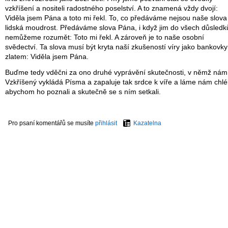
vzkříšení a nositeli radostného poselství. A to znamená vždy dvojí:
Viděla jsem Pána a toto mi řekl. To, co předáváme nejsou naše slova
lidská moudrost. Předáváme slova Pána, i když jim do všech důsledk
nemůžeme rozumět: Toto mi řekl. A zároveň je to naše osobní
svědectví. Ta slova musí být kryta naší zkušeností víry jako bankovky
zlatem: Viděla jsem Pána.
Buďme tedy vděčni za ono druhé vyprávění skutečnosti, v němž nám
Vzkříšený vykládá Písma a zapaluje tak srdce k víře a láme nám chlé
abychom ho poznali a skutečně se s ním setkali.
Pro psaní komentářů se musíte
přihlásit
Kazatelna