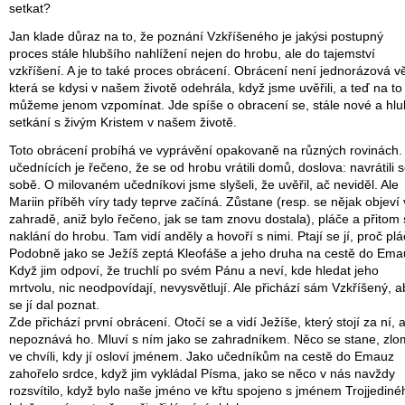
setkat?
Jan klade důraz na to, že poznání Vzkříšeného je jakýsi postupný
proces stále hlubšího nahlížení nejen do hrobu, ale do tajemství
vzkříšení. A je to také proces obrácení. Obrácení není jednorázová v
která se kdysi v našem životě odehrála, když jsme uvěřili, a teď na to
můžeme jenom vzpomínat. Jde spíše o obracení se, stále nové a hlu
setkání s živým Kristem v našem životě.
Toto obrácení probíhá ve vyprávění opakovaně na různých rovinách.
učednících je řečeno, že se od hrobu vrátili domů, doslova: navrátili s
sobě. O milovaném učedníkovi jsme slyšeli, že uvěřil, ač neviděl. Ale
Mariin příběh víry tady teprve začíná. Zůstane (resp. se nějak objeví 
zahradě, aniž bylo řečeno, jak se tam znovu dostala), pláče a přitom
naklání do hrobu. Tam vidí anděly a hovoří s nimi. Ptají se jí, proč plá
Podobně jako se Ježíš zeptá Kleofáše a jeho druha na cestě do Ema
Když jim odpoví, že truchlí po svém Pánu a neví, kde hledat jeho
mrtvolu, nic neodpovídají, nevysvětlují. Ale přichází sám Vzkříšený, a
se jí dal poznat.
Zde přichází první obrácení. Otočí se a vidí Ježíše, který stojí za ní, a
nepoznává ho. Mluví s ním jako se zahradníkem. Něco se stane, zlo
ve chvíli, kdy jí osloví jménem. Jako učedníkům na cestě do Emauz
zahořelo srdce, když jim vykládal Písma, jako se něco v nás navždy
rozsvítilo, když bylo naše jméno ve křtu spojeno s jménem Trojjediné