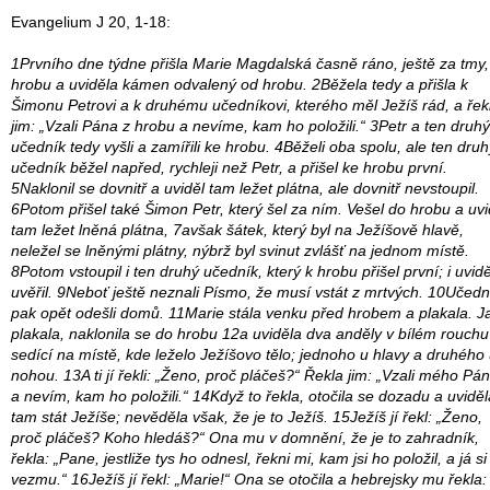
Evangelium J 20, 1-18:
1Prvního dne týdne přišla Marie Magdalská časně ráno, ještě za tmy,
hrobu a uviděla kámen odvalený od hrobu. 2Běžela tedy a přišla k
Šimonu Petrovi a k druhému učedníkovi, kterého měl Ježíš rád, a řek
jim: „Vzali Pána z hrobu a nevíme, kam ho položili.“ 3Petr a ten druhý
učedník tedy vyšli a zamířili ke hrobu. 4Běželi oba spolu, ale ten druh
učedník běžel napřed, rychleji než Petr, a přišel ke hrobu první.
5Naklonil se dovnitř a uviděl tam ležet plátna, ale dovnitř nevstoupil.
6Potom přišel také Šimon Petr, který šel za ním. Vešel do hrobu a uvi
tam ležet lněná plátna, 7avšak šátek, který byl na Ježíšově hlavě,
neležel se lněnými plátny, nýbrž byl svinut zvlášť na jednom místě.
8Potom vstoupil i ten druhý učedník, který k hrobu přišel první; i uvidě
uvěřil. 9Neboť ještě neznali Písmo, že musí vstát z mrtvých. 10Učedn
pak opět odešli domů. 11Marie stála venku před hrobem a plakala. J
plakala, naklonila se do hrobu 12a uviděla dva anděly v bílém rouchu
sedící na místě, kde leželo Ježíšovo tělo; jednoho u hlavy a druhého
nohou. 13A ti jí řekli: „Ženo, proč pláčeš?“ Řekla jim: „Vzali mého Pá
a nevím, kam ho položili.“ 14Když to řekla, otočila se dozadu a uviděl
tam stát Ježíše; nevěděla však, že je to Ježíš. 15Ježíš jí řekl: „Ženo,
proč pláčeš? Koho hledáš?“ Ona mu v domnění, že je to zahradník,
řekla: „Pane, jestliže tys ho odnesl, řekni mi, kam jsi ho položil, a já si
vezmu.“ 16Ježíš jí řekl: „Marie!“ Ona se otočila a hebrejsky mu řekla: