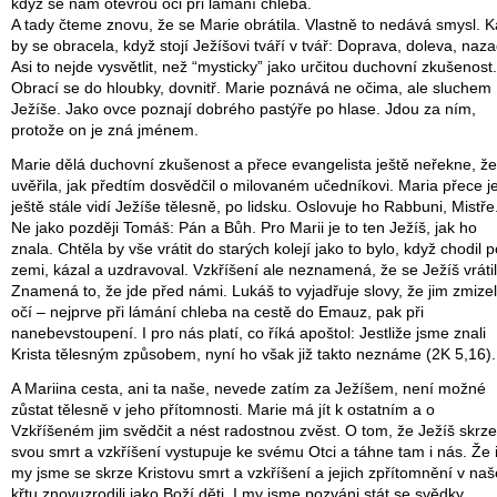
když se nám otevřou oči při lámání chleba.
A tady čteme znovu, že se Marie obrátila. Vlastně to nedává smysl. 
by se obracela, když stojí Ježíšovi tváří v tvář: Doprava, doleva, naz
Asi to nejde vysvětlit, než “mysticky” jako určitou duchovní zkušenost.
Obrací se do hloubky, dovnitř. Marie poznává ne očima, ale sluchem
Ježíše. Jako ovce poznají dobrého pastýře po hlase. Jdou za ním,
protože on je zná jménem.
Marie dělá duchovní zkušenost a přece evangelista ještě neřekne, že
uvěřila, jak předtím dosvědčil o milovaném učedníkovi. Maria přece j
ještě stále vidí Ježíše tělesně, po lidsku. Oslovuje ho Rabbuni, Mistře
Ne jako později Tomáš: Pán a Bůh. Pro Marii je to ten Ježíš, jak ho
znala. Chtěla by vše vrátit do starých kolejí jako to bylo, když chodil p
zemi, kázal a uzdravoval. Vzkříšení ale neznamená, že se Ježíš vrátil
Znamená to, že jde před námi. Lukáš to vyjadřuje slovy, že jim zmizel
očí – nejprve při lámání chleba na cestě do Emauz, pak při
nanebevstoupení. I pro nás platí, co říká apoštol: Jestliže jsme znali
Krista tělesným způsobem, nyní ho však již takto neznáme (2K 5,16).
A Mariina cesta, ani ta naše, nevede zatím za Ježíšem, není možné
zůstat tělesně v jeho přítomnosti. Marie má jít k ostatním a o
Vzkříšeném jim svědčit a nést radostnou zvěst. O tom, že Ježíš skrze
svou smrt a vzkříšení vystupuje ke svému Otci a táhne tam i nás. Že 
my jsme se skrze Kristovu smrt a vzkříšení a jejich zpřítomnění v na
křtu znovuzrodili jako Boží děti. I my jsme pozváni stát se svědky