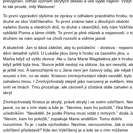
převypráví, odhalí význam skrytých detailů a vše vyjde najevo: Vždyť 
to tak prosté, milý Watsone!
To první vyprávění slyšíme ze zprávy o odhalení prázdného hrobu, to
druhé ze slov Vzkříšeného. To první známe také z dlouhých období
našeho života a všedních dnů, to druhé z okamžiků, kdy nám Vzkříš
vykládá Písma a láme chléb. To první je plné otázek a nejasností, v 
druhém se nám aspoň na chvíli rozsvítí a vidíme jasně.
A skutečně: Jan si dává záležet, aby tu počáteční - doslova - nejasn
dění detailně vylíčil. U Lukáše jdou ženy k hrobu za časného jitra, u
Marka když už vyšlo slunce. Ale u Jana Marie Magdaléna jde k hrobu
když ještě byla tma. Slunce ještě nestojí na obloze, ba ani nesvítá, al
je ještě noc. A samozřejmě to u Jana není jen časový údaj, ale nějak 
souvisí s tím, co se stalo. Kristovo zmrtvýchvstání nikdo neviděl, bylo
zahaleno tmou. I Zmrtvýchvstalý stejně jako narozený je světlem, kte
svítí ve tmách. Tmu prozařuje, ale zároveň jí zůstává stále zahalen a
skryt.
Zmrtvýchvstalý Kristus je skrytý, právě skrytý i ve svém vzkříšení. Ne
jasné, co se s ním stalo a kde je. “Nevíme, kam ho položili,” říká Mari
učedníkům. “Nevěděli, že podle Písma musí vstát z mrtvých,” dodá J
“Nevím, kam ho položili,” zopakuje Marie andělům. Tomu dobře
rozumíme. To je i naše východisko. Nevíme, nerozumíme. Jak si m
vzkříšení představit? Kde ten Vzkříšený je a kde se s ním můžeme