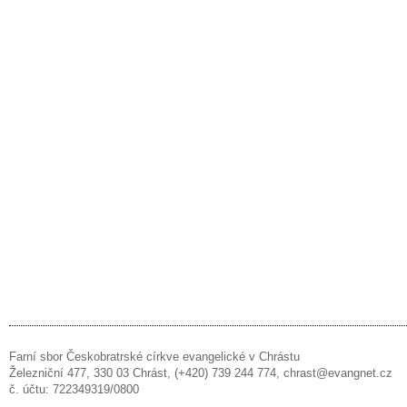
Farní sbor Českobratrské církve evangelické v Chrástu
Železniční 477, 330 03 Chrást, (+420) 739 244 774, chrast@evangnet.cz
č. účtu: 722349319/0800