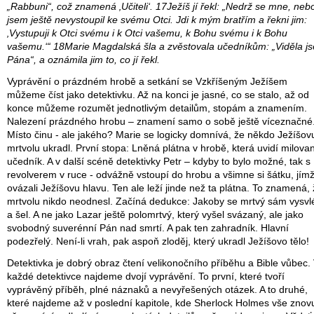
„Rabbuni“, což znamená ‚Učiteli‘. 17Ježíš jí řekl: „Nedrž se mne, neb
jsem ještě nevystoupil ke svému Otci. Jdi k mým bratřím a řekni jim:
‚Vystupuji k Otci svému i k Otci vašemu, k Bohu svému i k Bohu
vašemu.‘“ 18Marie Magdalská šla a zvěstovala učedníkům: „Viděla j
Pána“, a oznámila jim to, co jí řekl.
Vyprávění o prázdném hrobě a setkání se Vzkříšeným Ježíšem
můžeme číst jako detektivku. Až na konci je jasné, co se stalo, až od
konce můžeme rozumět jednotlivým detailům, stopám a znamením.
Nalezení prázdného hrobu – znamení samo o sobě ještě víceznačné
Místo činu - ale jakého? Marie se logicky domnívá, že někdo Ježíšov
mrtvolu ukradl. První stopa: Lněná plátna v hrobě, která uvidí milova
učedník. A v další scéně detektivky Petr – kdyby to bylo možné, tak s
revolverem v ruce - odvážně vstoupí do hrobu a všimne si šátku, jím
ovázali Ježíšovu hlavu. Ten ale leží jinde než ta plátna. To znamená,
mrtvolu nikdo neodnesl. Začíná dedukce: Jakoby se mrtvý sám vysvl
a šel. A ne jako Lazar ještě polomrtvý, který vyšel svázaný, ale jako
svobodný suverénní Pán nad smrtí. A pak ten zahradník. Hlavní
podezřelý. Není-li vrah, pak aspoň zloděj, který ukradl Ježíšovo tělo!
Detektivka je dobrý obraz čtení velikonočního příběhu a Bible vůbec.
každé detektivce najdeme dvojí vyprávění. To první, které tvoří
vyprávěný příběh, plné náznaků a nevyřešených otázek. A to druhé,
které najdeme až v poslední kapitole, kde Sherlock Holmes vše znov