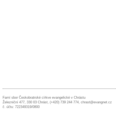
Farní sbor Českobratrské církve evangelické v Chrástu
Železniční 477, 330 03 Chrást, (+420) 739 244 774, chrast@evangnet.cz
č. účtu: 722349319/0800