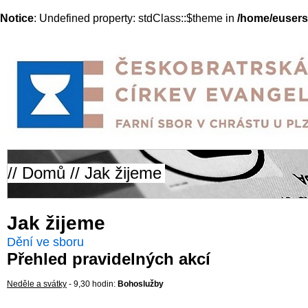
Notice
: Undefined property: stdClass::$theme in
/home/eusers
//
Domů
// Jak žijeme
Jak žijeme
Dění ve sboru
Přehled pravidelných akcí
Neděle a svátky
- 9,30 hodin:
Bohoslužby