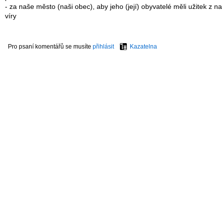
- za naše město (naši obec), aby jeho (její) obyvatelé měli užitek z na
víry
Pro psaní komentářů se musíte
přihlásit
Kazatelna