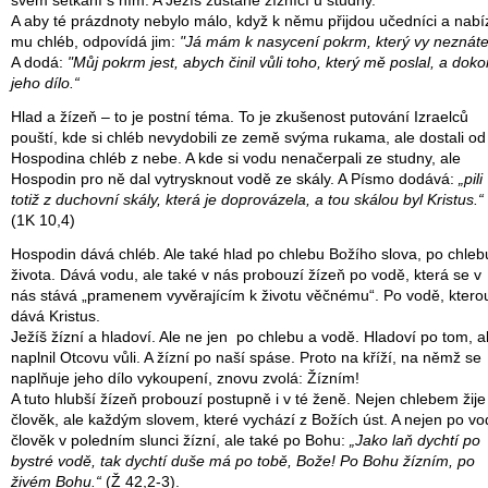
svém setkání s ním. A Ježíš zůstane žíznící u studny.
A aby té prázdnoty nebylo málo, když k němu přijdou učedníci a nabí
mu chléb, odpovídá jim:
"Já mám k nasycení pokrm, který vy neznáte
A dodá:
"Můj pokrm jest, abych činil vůli toho, který mě poslal, a doko
jeho dílo.“
Hlad a žízeň – to je postní téma. To je zkušenost putování Izraelců
pouští, kde si chléb nevydobili ze země svýma rukama, ale dostali od
Hospodina chléb z nebe. A kde si vodu nenačerpali ze studny, ale
Hospodin pro ně dal vytrysknout vodě ze skály. A Písmo dodává:
„pili
totiž z duchovní skály, která je doprovázela, a tou skálou byl Kristus.“
(1K 10,4)
Hospodin dává chléb. Ale také hlad po chlebu Božího slova, po chleb
života. Dává vodu, ale také v nás probouzí žízeň po vodě, která se v
nás stává „pramenem vyvěrajícím k životu věčnému“. Po vodě, ktero
dává Kristus.
Ježíš žízní a hladoví. Ale ne jen po chlebu a vodě. Hladoví po tom, 
naplnil Otcovu vůli. A žízní po naší spáse. Proto na kříží, na němž se
naplňuje jeho dílo vykoupení, znovu zvolá: Žízním!
A tuto hlubší žízeň probouzí postupně i v té ženě. Nejen chlebem žije
člověk, ale každým slovem, které vychází z Božích úst. A nejen po v
člověk v poledním slunci žízní, ale také po Bohu:
„Jako laň dychtí po
bystré vodě, tak dychtí duše má po tobě, Bože! Po Bohu žízním, po
živém Bohu.“
(Ž 42,2-3).