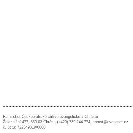
Farní sbor Českobratrské církve evangelické v Chrástu
Železniční 477, 330 03 Chrást, (+420) 739 244 774, chrast@evangnet.cz
č. účtu: 722349319/0800