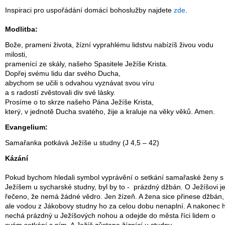
Inspiraci pro uspořádání domácí bohoslužby najdete
zde
.
Modlitba:
Bože, prameni života, žízní vyprahlému lidstvu nabízíš živou vodu
milosti,
pramenící ze skály, našeho Spasitele Ježíše Krista.
Dopřej svému lidu dar svého Ducha,
abychom se učili s odvahou vyznávat svou víru
a s radostí zvěstovali div své lásky.
Prosíme o to skrze našeho Pána Ježíše Krista,
který, v jednotě Ducha svatého, žije a kraluje na věky věků. Amen.
Evangelium:
Samařanka potkává Ježíše u studny (J 4,5 – 42)
Kázání
Pokud bychom hledali symbol vyprávění o setkání samařaské ženy s
Ježíšem u sycharské studny, byl by to - prázdný džbán. O Ježíšovi j
řečeno, že nemá žádné vědro. Jen žízeň. A žena sice přinese džbán,
ale vodou z Jákobovy studny ho za celou dobu nenaplní. A nakonec 
nechá prázdný u Ježíšových nohou a odejde do města říci lidem o