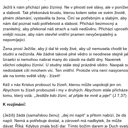
Ježíš k nám přichází jako žíznivý. Ne v plnosti své slávy, ale v poníže
a slabosti. Tak překonává krustu, kterou kolem sebe ve svém životě,
plném zklamání, vystavěla ta žena. Činí se potřebným a slabým, aby
nám dal poznat naši potřebnost a slabost. Přichází bezmocný a
zranitelný, aby překonal náš strach a naši nedůvěru. Přichází uprost
vnější nouze, aby nám otevřel vnitřní pramen nevyčerpatelný a
nepomíjející.
Žena prosí Ježíše, aby jí dal té vody živé, aby už nemusela chodit ke
studni a nežíznila. Ale žádné takové plné vědro si neodnese stejně ja
Izraelci si nemohou nabrat many do zásob na další dny. Navenek
všichni odejdou žízniví. U studny stále stojí prázdné vědro. Naopak s
nedostatek cítí mnohem víc. Ten vnitřní. Protože víra není nasycenos
ale na tomto světě vždy - žízeň!
Kéž v nás Kristus probouzí tu žízeň, kterou může uspokojit jen on.
Abychom tu žízeň probouzeli i my v druhých. Abychom stále přicházel
tomu, který volá:
„Jestliže kdo žízní, ať přijde ke mně a pije!“
(J 7,37)
K rozjímání:
(Ježíš) žádá (samařskou ženu): „dej mi napít“ a přitom nabízí, že dá
napít. Nemá a potřebuje dostat, a zároveň má nadbytek, že může
dávat. Říká: Kdybys znala boží dar. Tímto božím darem je Duch svat