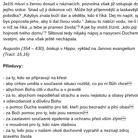
Ježíš mluví s ženou dosud v náznacích, pozvolna však již vstupuje d
jejího srdce. Snad už ji dokonce učí. Může být příjemnější a laskavějš
pobídka? „Kdybys znala boží dar a věděla, kdo ti říká: Dej mi napít, s
bys poprosila jeho, aby ti dal živou vodu.“ Jakou to nabízí vodu, ne-li 
o níž se říká „u tebe je pramen života“? A jak by mohli žíznit, „kdo pijí
hojnosti tvého domu“? Sliboval tedy nějaký nápoj a nasycení Duche
svatým, ale ona však ještě nechápala.
Augustin (354 – 430), biskup v Hippo, výklad na Janovo evangelium
(Tract. 15,16)
Přímluvy:
- za ty, kdo se připravují na křest
- aby církev uměla v současné situaci rozlišit, co po ní Bůh chce
- abychom Boha ctili v duchu a v pravdě
- za to, abychom nepodléhali strachu a svou nejistotu a obavy přetvoři
v odevzdanost a důvěru Bohu
- o pomoc Ducha svatého pro lidi, kteří jsou bezradní a plní obav
- za Boží pomoc pro ty, kdo jsou nemocní
- za zastavení současné epidemie a ochranu před vším zlým
- o moudrost pro ty, kdo nám vládnou
- za ty, kdo jsou v našem okolí duchovně vyprahlí a neznají zdroj
pravého života