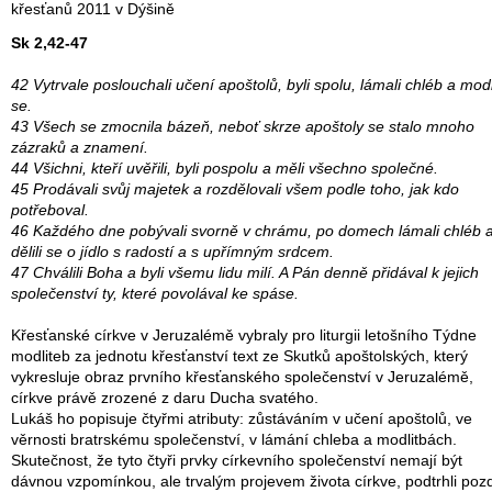
křesťanů 2011 v Dýšině
Sk 2,42-47
42 Vytrvale poslouchali učení apoštolů, byli spolu, lámali chléb a modli
se.
43 Všech se zmocnila bázeň, neboť skrze apoštoly se stalo mnoho
zázraků a znamení.
44 Všichni, kteří uvěřili, byli pospolu a měli všechno společné.
45 Prodávali svůj majetek a rozdělovali všem podle toho, jak kdo
potřeboval.
46 Každého dne pobývali svorně v chrámu, po domech lámali chléb 
dělili se o jídlo s radostí a s upřímným srdcem.
47 Chválili Boha a byli všemu lidu milí. A Pán denně přidával k jejich
společenství ty, které povolával ke spáse.
Křesťanské církve v Jeruzalémě vybraly pro liturgii letošního Týdne
modliteb za jednotu křesťanství text ze Skutků apoštolských, který
vykresluje obraz prvního křesťanského společenství v Jeruzalémě,
církve právě zrozené z daru Ducha svatého.
Lukáš ho popisuje čtyřmi atributy: zůstáváním v učení apoštolů, ve
věrnosti bratrskému společenství, v lámání chleba a modlitbách.
Skutečnost, že tyto čtyři prvky církevního společenství nemají být
dávnou vzpomínkou, ale trvalým projevem života církve, podtrhli pozd