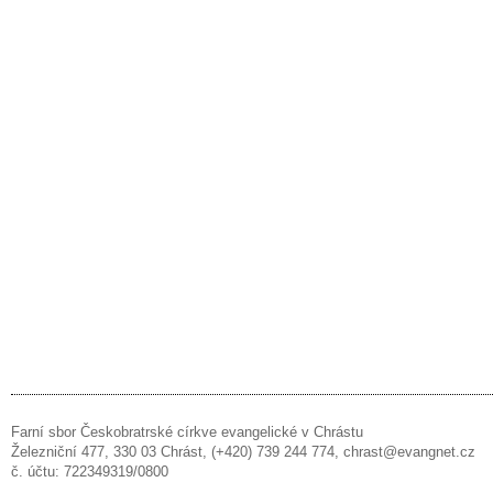
Farní sbor Českobratrské církve evangelické v Chrástu
Železniční 477, 330 03 Chrást, (+420) 739 244 774, chrast@evangnet.cz
č. účtu: 722349319/0800