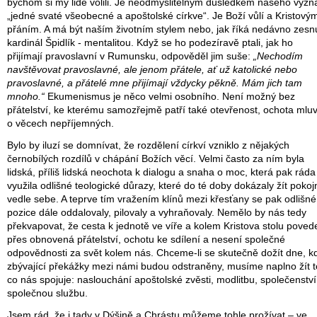
bychom si my lidé volili. Je neodmyslitelným důsledkem našeho vyzn
„jedné svaté všeobecné a apoštolské církve“. Je Boží vůlí a Kristový
přáním. A má být naším životním stylem nebo, jak říká nedávno zesn
kardinál Špidlík - mentalitou. Když se ho podezíravě ptali, jak ho
přijímají pravoslavní v Rumunsku, odpověděl jim suše:
„Nechodím
navštěvovat pravoslavné, ale jenom přátele, ať už katolické nebo
pravoslavné, a přátelé mne přijímají vždycky pěkně. Mám jich tam
mnoho.“
Ekumenismus je něco velmi osobního. Není možný bez
přátelství, ke kterému samozřejmě patří také otevřenost, ochota mluvi
o věcech nepříjemných.
Bylo by iluzí se domnívat, že rozdělení církví vzniklo z nějakých
černobílých rozdílů v chápání Božích věcí. Velmi často za ním byla
lidská, příliš lidská neochota k dialogu a snaha o moc, která pak ráda
využila odlišné teologické důrazy, které do té doby dokázaly žít pokoj
vedle sebe. A teprve tím vražením klínů mezi křesťany se pak odlišné
pozice dále oddalovaly, pilovaly a vyhraňovaly. Nemělo by nás tedy
překvapovat, že cesta k jednotě ve víře a kolem Kristova stolu poved
přes obnovená přátelství, ochotu ke sdílení a nesení společné
odpovědnosti za svět kolem nás. Chceme-li se skutečně dožít dne, k
zbývající překážky mezi námi budou odstraněny, musíme naplno žít t
co nás spojuje: naslouchání apoštolské zvěsti, modlitbu, společenství
společnou službu.
Jsem rád, že i tady v Dýšině a Chrástu můžeme tohle prožívat – ve