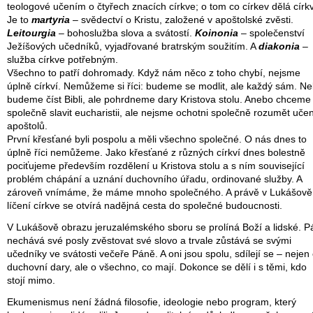
teologové učením o čtyřech znacích církve; o tom co církev dělá církv
Je to
martyria
– svědectví o Kristu, založené v apoštolské zvěsti.
Leitourgia
– bohoslužba slova a svátostí.
Koinonia
– společenství
Ježíšových učedníků, vyjadřované bratrským soužitím. A
diakonia
–
služba církve potřebným.
Všechno to patří dohromady. Když nám něco z toho chybí, nejsme
úplně církví. Nemůžeme si říci: budeme se modlit, ale každý sám. N
budeme číst Bibli, ale pohrdneme dary Kristova stolu. Anebo chceme
společně slavit eucharistii, ale nejsme ochotni společně rozumět učen
apoštolů.
První křesťané byli pospolu a měli všechno společné. O nás dnes to
úplně říci nemůžeme. Jako křesťané z různých církví dnes bolestně
pociťujeme především rozdělení u Kristova stolu a s ním související
problém chápání a uznání duchovního úřadu, ordinované služby. A
zároveň vnímáme, že máme mnoho společného. A právě v Lukášově
líčení církve se otvírá nadějná cesta do společné budoucnosti.
V Lukášově obrazu jeruzalémského sboru se prolíná Boží a lidské. P
nechává své posly zvěstovat své slovo a trvale zůstává se svými
učedníky ve svátosti večeře Páně. A oni jsou spolu, sdílejí se – nejen
duchovní dary, ale o všechno, co mají. Dokonce se dělí i s těmi, kdo
stojí mimo.
Ekumenismus není žádná filosofie, ideologie nebo program, který