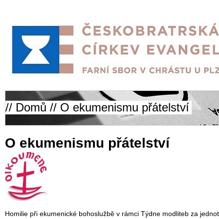
//
Domů
// O ekumenismu přátelství
O ekumenismu přátelství
Homilie při ekumenické bohoslužbě v rámci Týdne modliteb za jedno