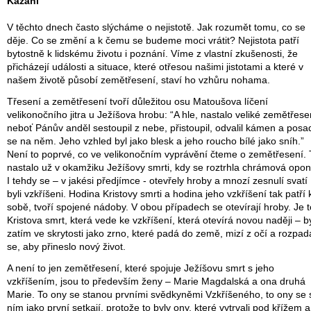
Kázání
V těchto dnech často slýcháme o nejistotě. Jak rozumět tomu, co se
děje. Co se změní a k čemu se budeme moci vrátit? Nejistota patří
bytostně k lidskému životu i poznání. Víme z vlastní zkušenosti, že
přicházejí události a situace, které otřesou našimi jistotami a které v
našem životě působí zemětřesení, staví ho vzhůru nohama.
Třesení a zemětřesení tvoří důležitou osu Matoušova líčení
velikonočního jitra u Ježíšova hrobu: “A hle, nastalo veliké zemětřese
neboť Pánův anděl sestoupil z nebe, přistoupil, odvalil kámen a posad
se na něm. Jeho vzhled byl jako blesk a jeho roucho bílé jako sníh.”
Není to poprvé, co ve velikonočním vyprávění čteme o zemětřesení. 
nastalo už v okamžiku Ježíšovy smrti, kdy se roztrhla chrámová opon
I tehdy se – v jakési předjímce - otevřely hroby a mnozí zesnulí svatí
byli vzkříšeni. Hodina Kristovy smrti a hodina jeho vzkříšení tak patří 
sobě, tvoří spojené nádoby. V obou případech se otevírají hroby. Je t
Kristova smrt, která vede ke vzkříšení, která otevírá novou naději – b
zatím ve skrytosti jako zrno, které padá do země, mizí z očí a rozpad
se, aby přineslo nový život.
A není to jen zemětřesení, které spojuje Ježíšovu smrt s jeho
vzkříšením, jsou to především ženy – Marie Magdalská a ona druhá
Marie. To ony se stanou prvními svědkyněmi Vzkříšeného, to ony se 
ním jako první setkají, protože to byly ony, které vytrvali pod křížem a