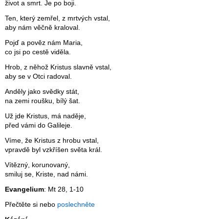
život a smrt. Je po boji.
Ten, který zemřel, z mrtvých vstal,
aby nám věčně kraloval.
Pojď a pověz nám Maria,
co jsi po cestě viděla.
Hrob, z něhož Kristus slavně vstal,
aby se v Otci radoval.
Anděly jako svědky stát,
na zemi roušku, bílý šat.
Už jde Kristus, má naděje,
před vámi do Galileje.
Víme, že Kristus z hrobu vstal,
vpravdě byl vzkříšen světa král.
Vítězný, korunovaný,
smiluj se, Kriste, nad námi.
Evangelium
: Mt 28, 1-10
Přečtěte si nebo
poslechněte