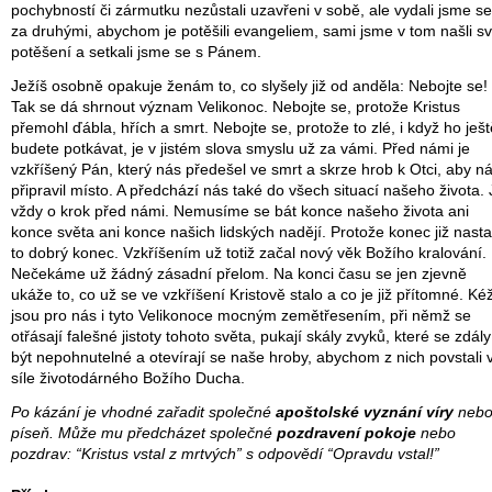
pochybností či zármutku nezůstali uzavřeni v sobě, ale vydali jsme se
za druhými, abychom je potěšili evangeliem, sami jsme v tom našli s
potěšení a setkali jsme se s Pánem.
Ježíš osobně opakuje ženám to, co slyšely již od anděla: Nebojte se!
Tak se dá shrnout význam Velikonoc. Nebojte se, protože Kristus
přemohl ďábla, hřích a smrt. Nebojte se, protože to zlé, i když ho ješt
budete potkávat, je v jistém slova smyslu už za vámi. Před námi je
vzkříšený Pán, který nás předešel ve smrt a skrze hrob k Otci, aby 
připravil místo. A předchází nás také do všech situací našeho života. 
vždy o krok před námi. Nemusíme se bát konce našeho života ani
konce světa ani konce našich lidských nadějí. Protože konec již nastal
to dobrý konec. Vzkříšením už totiž začal nový věk Božího kralování.
Nečekáme už žádný zásadní přelom. Na konci času se jen zjevně
ukáže to, co už se ve vzkříšení Kristově stalo a co je již přítomné. Ké
jsou pro nás i tyto Velikonoce mocným zemětřesením, při němž se
otřásají falešné jistoty tohoto světa, pukají skály zvyků, které se zdály
být nepohnutelné a otevírají se naše hroby, abychom z nich povstali 
síle životodárného Božího Ducha.
Po kázání je vhodné zařadit společné
apoštolské vyznání víry
neb
píseň. Může mu předcházet společné
pozdravení pokoje
nebo
pozdrav: “Kristus vstal z mrtvých” s odpovědí “Opravdu vstal!”