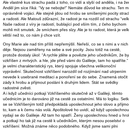
Ale vlastně kus strachu padá z toho, co vidí a slyší od anděla, i na že
Anděl jim síce říká: “Vy se nebojte!” Nemáte důvod ke strachu. Ten m
oprávněně vojáci. Ale stejně jdou od hrobu se smíšenými pocity stra
a radosti. Ale Matouš zdůrazní, že radost je na rozdíl od strachu “velk
Naše radost z víry je radostí, bublající pod vším tím, z čeho bychom
mohli mít smutek. Je smíchem přes slzy. Ale je to radost, která je velk
větší než to, co nám ji chce vzít.
Ony Marie ale nad tím příliš nepřemýšlí. Neřeší, co se s nimi a v nich
děje. Nejsou zaměřeny na sebe a své pocity. Jsou totiž na cestě,
protože dostaly úkol: “A rychle jděte a povězte jeho učedníkům, že by
vzkříšen z mrtvých. a hle, jde před vámi do Galileje, tam ho spatříte.”
je velmi charakteristický rys, který spojuje všechna velikonoční
vyprávění. Skutečnost vzkříšení narozdíl od rozjímání nad utrpením
nevede k usebrané meditaci a ponoření se do sebe. Znamená otočit
zády k hrobu a přijmout poslání k druhým lidem. Stát se svědky
radostné zvěsti.
A i když učedníci potkají Vzkříšeného skutečně až v Galileji, těmto
učednicím je to darováno již na cestě za ostatními. Má to logiku. Setk
se se Vzkříšeným totiž předpokládá uposlechnout jeho slovo a přijmo
to, kam a k čemu nás volá. Apoštolové ho uvidí, až když uposlechnou
vydají se do Galileje. Až tam ho spatří. Ženy uposlechnou hned u hr
a potkají ho tak již na cestě k učedníkům, kterým nesou poselství o
vzkříšení. Možná známe něco podobného. Když jsme sami plni