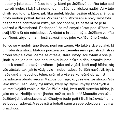
neutekly jako ostatní. Jsou to ony, které po Ježíšově pohřbu také sed
naproti hrobu, i když už nemohou mít žádnou lidskou naději. A i v tuto
chvíli jsou to ony, které, jak říká anděl, hledají Ježíše ukřižovaného, a
proto mohou potkat Ježíše Vzkříšeného. Vzkříšení a nový život totiž
neznamená odstranění kříže, ale pochopení, že cesta kříže je ta
vítězná a životodárná. Pochopení, že má smysl zůstat pod křížem – v
svůj kříž a Krista následovat. A zůstat u hrobu – být s Ježíšem ve křtu
pohřbeni, abychom z milosti zakusili moc jeho vzkříšeného života.
To, co se v neděli ráno třese, není jen země. Ale také srdce vojáků, kt
u hrobu drží stráž. Matouš používá pro zemětřesení i pro strach strá
hrobu stejné slovo. Země se otřásla, staré jistoty jsou tytam a vše je
jinak. A jde jen o to, zda naší reakcí bude hrůza a děs, protože jsme
natolik srostlí se starým světem – jako oni vojáci, kteří mají hlídat, ab
vše zůstalo tak, jak to vždy bylo – nebo radost, že Bůh navštívil, byť t
nečekaně a nepochopitelně, svůj lid a vše se konečně obrací. S
paradoxem obratu věcí si Matouš pohraje, když řekne, že strážci “strn
jako mrtví”. Ten, který byl mrtvý, který byl zlými úmysly zbožných a
krutostí vojáků zabit, je živ. A ti živí a silní, kteří měli mrtvého hlídat, j
jako mrtví. Neděje se nic jiného, než to, co čtenář Matouše zná už z
Ježíšových blahoslavenství. Chudým bude patřit Boží království, smu
se budou radovat. A sebejistí a bohatí sami u sebe odejdou smutní a 
prázdnou.