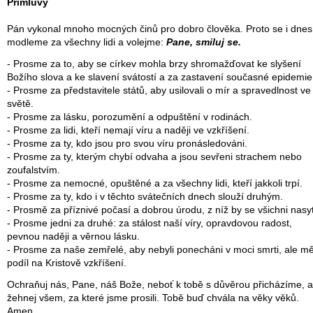
Přímluvy
Pán vykonal mnoho mocných činů pro dobro člověka. Proto se i dnes
modleme za všechny lidi a volejme:
Pane, smiluj se.
- Prosme za to, aby se církev mohla brzy shromažďovat ke slyšení
Božího slova a ke slavení svátostí a za zastavení současné epidemie
- Prosme za představitele států, aby usilovali o mír a spravedlnost ve
světě.
- Prosme za lásku, porozumění a odpuštění v rodinách.
- Prosme za lidi, kteří nemají víru a naději ve vzkříšení.
- Prosme za ty, kdo jsou pro svou víru pronásledováni.
- Prosme za ty, kterým chybí odvaha a jsou sevřeni strachem nebo
zoufalstvím.
- Prosme za nemocné, opuštěné a za všechny lidi, kteří jakkoli trpí.
- Prosme za ty, kdo i v těchto svátečních dnech slouží druhým.
- Prosmě za příznivé počasí a dobrou úrodu, z níž by se všichni nasyti
- Prosme jedni za druhé: za stálost naší víry, opravdovou radost,
pevnou naději a věrnou lásku.
- Prosme za naše zemřelé, aby nebyli ponecháni v moci smrti, ale mě
podíl na Kristově vzkříšení.
Ochraňuj nás, Pane, náš Bože, neboť k tobě s důvěrou přicházíme, a
žehnej všem, za které jsme prosili. Tobě buď chvála na věky věků.
Amen.