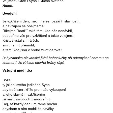
Ve jménu Otce i Syna i Ducha svatého.
Amen.
Uvedení
Je vzkříšení den, nechme se rozzářit slavností,
a navzájem se obejměme!
Říkejme "bratří" také těm, kdo nás nenávidí,
odpusťme vše pro vzkříšení a takto volejme:
Kristus vstal z mrtvých,
smrtí smrt přemohl,
a těm, kdo jsou v hrobě život daroval!
(z byzantsko-slovanské jitřní bohoslužby při odemykání chrámu na
znamení, že Kristus otevřel brány ráje)
Vstupní modlitba
Bože,
ty jsi dal svého jediného Syna
aby trpěl smrt kříže pro naše vykoupení
a jeho slavným vzkříšením
jsi nás vysvobodil z moci smrti.
Dej, ať každý den umíráme hříchu
abychom s ním mohli žít navěky