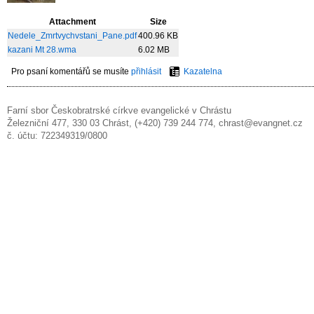
Attachment
Size
Nedele_Zmrtvychvstani_Pane.pdf
400.96 KB
kazani Mt 28.wma
6.02 MB
Pro psaní komentářů se musíte
přihlásit
Kazatelna
Farní sbor Českobratrské církve evangelické v Chrástu
Železniční 477, 330 03 Chrást, (+420) 739 244 774, chrast@evangnet.cz
č. účtu: 722349319/0800