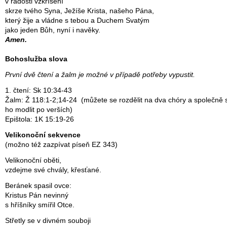
v radosti vzkříšení
skrze tvého Syna, Ježíše Krista, našeho Pána,
který žije a vládne s tebou a Duchem Svatým
jako jeden Bůh, nyní i navěky.
Amen.
Bohoslužba slova
První dvě čtení a žalm je možné v případě potřeby vypustit.
1. čtení: Sk 10:34-43
Žalm: Ž 118:1-2;14-24 (můžete se rozdělit na dva chóry a společně 
ho modlit po verších)
Epištola: 1K 15:19-26
Velikonoční sekvence
(možno též zazpívat píseň EZ 343)
Velikonoční oběti,
vzdejme své chvály, křesťané.
Beránek spasil ovce:
Kristus Pán nevinný
s hříšníky smířil Otce.
Střetly se v divném souboji