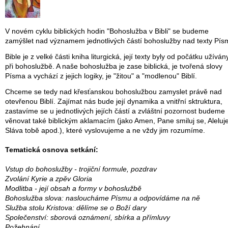
V novém cyklu biblických hodin "Bohoslužba v Bibli" se budeme
zamýšlet nad významem jednotlivých částí bohoslužby nad texty Pís
Bible je z velké části kniha liturgická, její texty byly od počátku užíván
při bohoslužbě. A naše bohoslužba je zase biblická, je tvořená slovy
Písma a vychází z jejich logiky, je "žitou" a "modlenou" Biblí.
Chceme se tedy nad křesťanskou bohoslužbou zamyslet právě nad
otevřenou Biblí. Zajímat nás bude její dynamika a vnitřní sktruktura,
zastavíme se u jednotlivých jejích částí a zvláštní pozornost budeme
věnovat také biblickým aklamacím (jako Amen, Pane smiluj se, Aleluje
Sláva tobě apod.), které vyslovujeme a ne vždy jim rozumíme.
Tematická osnova setkání:
Vstup do bohoslužby - trojiční formule, pozdrav
Zvolání Kyrie a zpěv Gloria
Modlitba - její obsah a formy v bohoslužbě
Bohoslužba slova: nasloucháme Písmu a odpovídáme na ně
Služba stolu Kristova: dělíme se o Boží dary
Společenství: sborová oznámení, sbírka a přímluvy
Požehnání