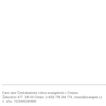
Farní sbor Českobratrské církve evangelické v Chrástu
Železniční 477, 330 03 Chrást, (+420) 739 244 774, chrast@evangnet.cz
č. účtu: 722349319/0800