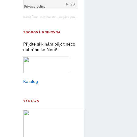
Karel Šimr
·
Křesťanství - nejvíce pronásledované náboženství
SBOROVÁ KNIHOVNA
Přijďte si k nám půjčit něco
dobrého ke čtení!
Katalog
VÝSTAVA