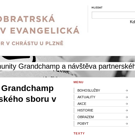
HLEDAT
Kd
unity Grandchamp a návštěva partnerského
MENU
y Grandchamp
BOHOSLUŽBY
rského sboru v
AKTUALITY
AKCE
HISTORIE
OBRAZEM
POBYT
TEXTY