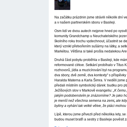
Na začátku prázdnin jsme strávili několik dní
a v našem partnerském sboru v Basileji.
Osm lidí ve dvou autech nejprve hned po vysv
komunity Grandchamp u Neuchatelského jezera
školního roku trochu vydechnout, účastnit se d
který vznikl přetvořením sušárny na látky, a se
Markétou. Většina si také prošla nedalekou Ar
Druhá část pobytu proběhla v Basileji, kde mám
reformované církve. Setkání probíhalo v Titus 
rozhovorů, jídla a muzicírování byl na program
dva sbory, dvě země, dva kontexty" s příspěvky
Haralda Materna a Karla Šimra. V neděli jsme 
předali místním symbolický dárek: budku pro pt
Ježíšových slov v Markově evangeliu:
„K čemu 
jakým podobenstvím je znázorníme?
Je jako h
je menší než všechna semena na zemi
,
ale kdy
byliny a vyhání tak velké větve, že ptáci mohou h
Lípě, kterou jsme přivezli před několika lety, s
budou muset bratři a sestry z Basileje pověsit z