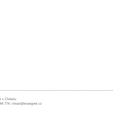
é v Chrástu
 244 774, chrast@evangnet.cz