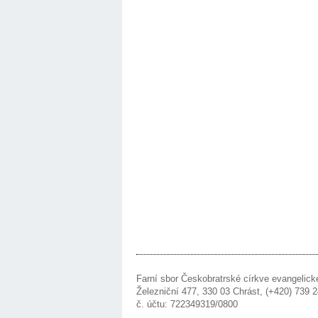
Farní sbor Českobratrské církve evangelick
Železniční 477, 330 03 Chrást, (+420) 739
č. účtu: 722349319/0800