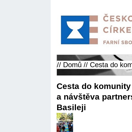
//
Domů
// Cesta do kom
Cesta do komunit
a návštěva partne
Basileji