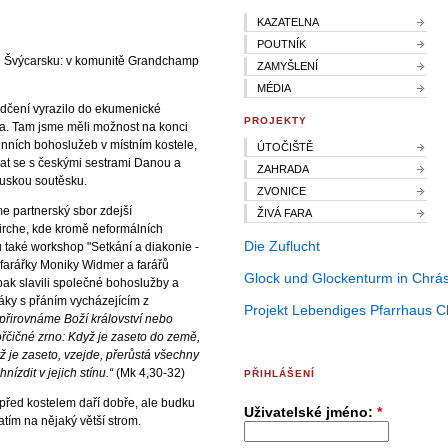
KAZATELNA
POUTNÍK
 ve Švýcarsku: v komunitě Grandchamp
ZAMYŠLENÍ
MÉDIA
ědčení vyrazilo do ekumenické
PROJEKTY
. Tam jsme měli možnost na konci
enních bohoslužeb v místním kostele,
ÚTOČIŠTĚ
tkat se s českými sestrami Danou a
ZAHRADA
euskou soutěsku.
ZVONICE
e partnerský sbor zdejší
ŽIVÁ FARA
Kirche, kde kromě neformálních
Die Zuflucht
u také workshop "Setkání a diakonie -
 farářky Moniky Widmer a farářů
Glock und Glockenturm in Chrás
pak slavili společné bohoslužby a
áky s přáním vycházejícím z
Projekt Lebendiges Pfarrhaus C
přirovnáme Boží království nebo
ořčičné zrno: Když je zaseto do země,
ž je zaseto, vzejde, přerůstá všechny
nízdit v jejich stínu.“
(Mk 4,30-32)
PŘIHLÁŠENÍ
e před kostelem daří dobře, ale budku
Uživatelské jméno:
*
atím na nějaký větší strom.