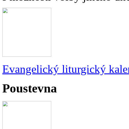
Evangelický liturgický kale
Poustevna