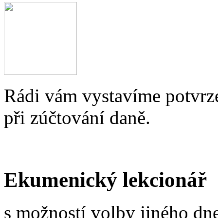
Rádi vám vystavíme potvrze
při zúčtování daně.
Ekumenický lekcionář
s možností volby jiného dne