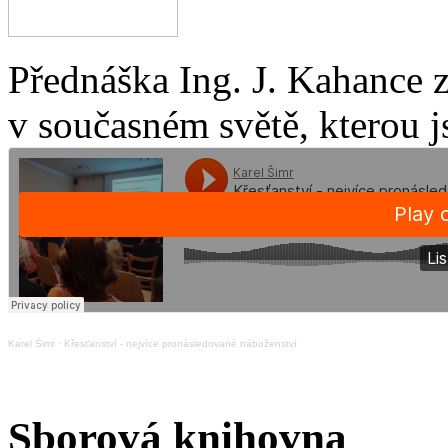
Přednáška Ing. J. Kahance 
v současném světě, kterou j
Karel Šimr
·
Křesťanství - nejvíce pronásledované náboženství
Sborová knihovna