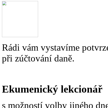
Rádi vám vystavíme potvrze
při zúčtování daně.
Ekumenický lekcionář
s možností volby jiného dne