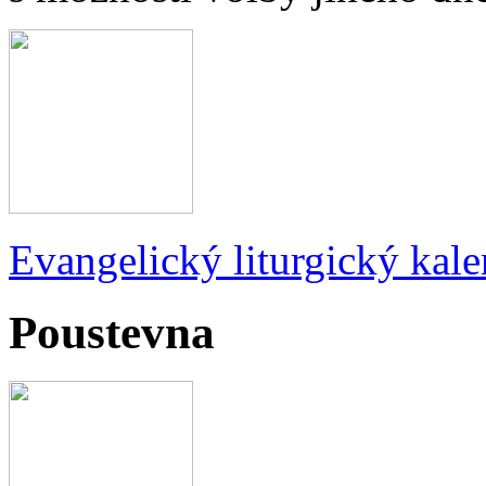
Evangelický liturgický kale
Poustevna