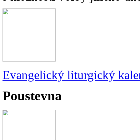
Evangelický liturgický kale
Poustevna