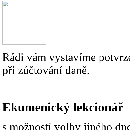
Rádi vám vystavíme potvrze
při zúčtování daně.
Ekumenický lekcionář
s možností volby jiného dne