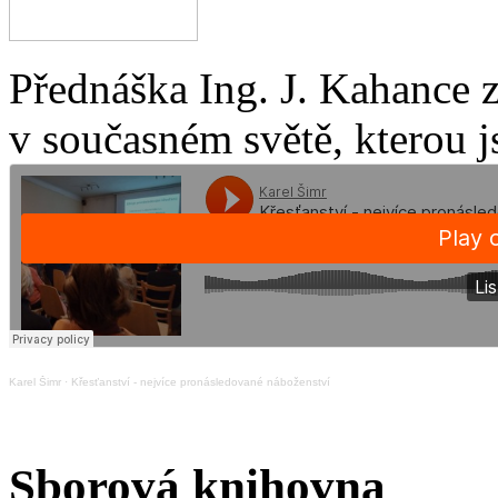
Přednáška Ing. J. Kahance 
v současném světě, kterou j
Karel Šimr
·
Křesťanství - nejvíce pronásledované náboženství
Sborová knihovna