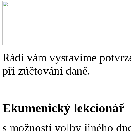
Rádi vám vystavíme potvrze
při zúčtování daně.
Ekumenický lekcionář
s možností volby jiného dne