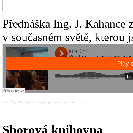
Přednáška Ing. J. Kahance 
v současném světě, kterou j
Karel Šimr
·
Křesťanství - nejvíce pronásledované náboženství
Sborová knihovna