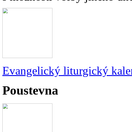
Evangelický liturgický kale
Poustevna