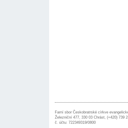
Farní sbor Českobratrské církve evangelick
Železniční 477, 330 03 Chrást, (+420) 739
č. účtu: 722349319/0800