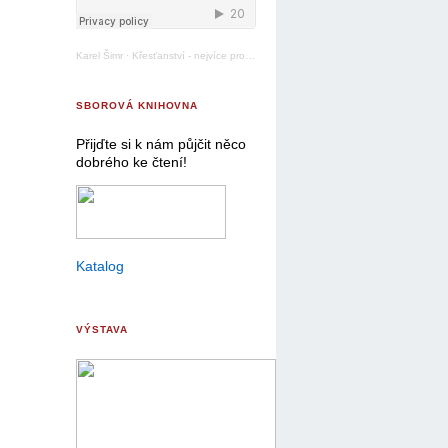
Karel Šimr
·
Křesťanství - nejvíce pronásledované náboženství
SBOROVÁ KNIHOVNA
Přijďte si k nám půjčit něco
dobrého ke čtení!
Katalog
VÝSTAVA