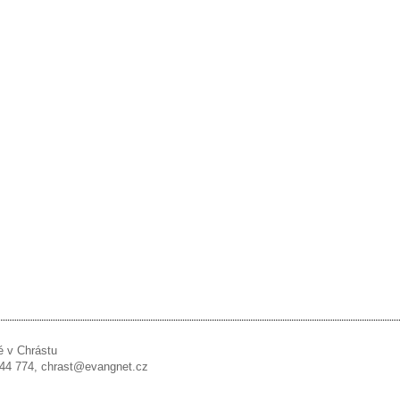
é v Chrástu
 244 774, chrast@evangnet.cz