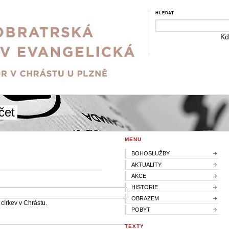
HLEDAT
Kd
čet
MENU
BOHOSLUŽBY
AKTUALITY
AKCE
HISTORIE
OBRAZEM
církev v Chrástu.
POBYT
TEXTY