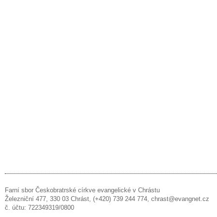
Farní sbor Českobratrské církve evangelické v Chrástu
Železniční 477, 330 03 Chrást, (+420) 739 244 774, chrast@evangnet.cz
č. účtu: 722349319/0800